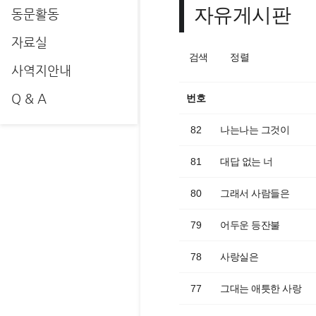
자유게시판
동문활동
자료실
검색
정렬
사역지안내
Q & A
번호
82
나는나는 그것이
81
대답 없는 너
80
그래서 사람들은
79
어두운 등잔불
78
사랑실은
77
그대는 애틋한 사랑