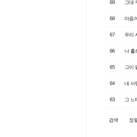
69
그대 
68
마음이
67
우리 
66
나 홀
65
그이 
64
내 사
63
그 느
검색
정