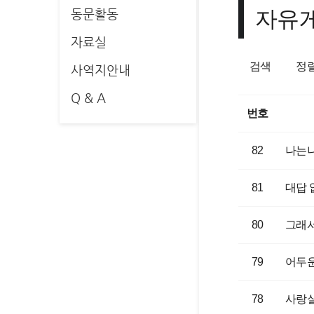
자유
동문활동
자료실
검색
정
사역지안내
Q & A
번호
82
나는
81
대답 
80
그래
79
어두운
78
사랑