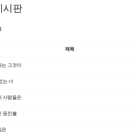
게시판
렬
제목
나는 그것이
없는 너
서 사람들은
 등잔불
실은