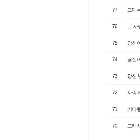
77
그대는
76
그 사
75
당신이
74
당신
73
당신 
72
사랑 
71
기다림
70
그래