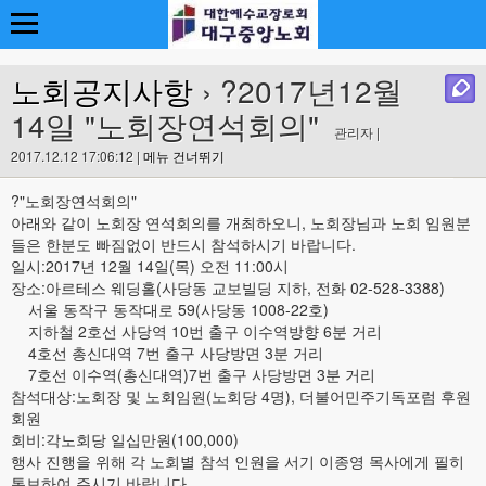
노회공지사항
› ?2017년12월
14일 "노회장연석회의"
관리자 |
2017.12.12 17:06:12 |
메뉴 건너뛰기
?"노회장연석회의"
아래와 같이 노회장 연석회의를 개최하오니, 노회장님과 노회 임원분
들은 한분도 빠짐없이 반드시 참석하시기 바랍니다.
일시:2017년 12월 14일(목) 오전 11:00시
장소:아르테스 웨딩홀(사당동 교보빌딩 지하, 전화 02-528-3388)
서울 동작구 동작대로 59(사당동 1008-22호)
지하철 2호선 사당역 10번 출구 이수역방향 6분 거리
4호선 총신대역 7번 출구 사당방면 3분 거리
7호선 이수역(총신대역)7번 출구 사당방면 3분 거리
참석대상:노회장 및 노회임원(노회당 4명), 더불어민주기독포럼 후원
회원
회비:각노회당 일십만원(100,000)
행사 진행을 위해 각 노회별 참석 인원을 서기 이종영 목사에게 필히
통보하여 주시기 바랍니다.