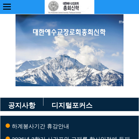
more +
공지사항
디지털포커스
하계봉사기간 휴강안내