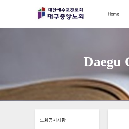
Home
                        D
노회공지사항