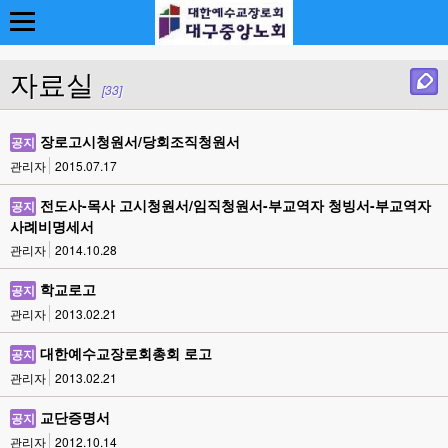
자료실
[33]
장로고시청원서/당회조직청원서
공지
관리자
2015.07.17
전도사-목사 고시청원서/임직청원서-부교역자 청빙서-부교역자
공지
사례비명세서
관리자
2014.10.28
학교로고
공지
관리자
2013.02.21
대한예수교장로회총회 로고
공지
관리자
2013.02.21
교단증명서
공지
관리자
2012.10.14