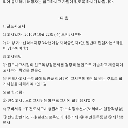
되어 통보하니 해당자는 참고하시고 차질이 없도록 하시기 바랍니다.
- 다 음 -
1. 전도사고시
1) 고시일자 : 2010년 10월 22일 (수) 오전9시부터
2) 대 상 자 : 신학부과정 3학년이상 재학중인자 (단, 일반대 편입자는 6개월
이 경과해야 함)
3) 고시방법
① 전도사고시집의 신구약성경문제를 검정색 볼펜으로 기술하고 제출하여
고시부의 확인을 받을것
(※전도사고시 문제집에 답안을 작성하여 고시부의 확인을 받는 것으로 필
기시험을 대체하며 1인 1권
으로 한정함)
② 면접고시 : 노회고시위원회 면접고시에 필히 응시할 것
4) 구비서류 : ① 전도사고시청원서 ② 노회장추천서(노회에서 일괄작성함)
③ 반명함판사진 2매(볼펜으로후면에이름기재) ④ 주민등록등본 ⑤ 재학증
명서