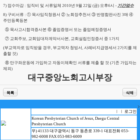
7) 접수마감 : 임직비 및 서류일체 2010년 9월 22일 (금) 오후6시 -
기간엄수
8) 구비서류 : ① 목사임직청원서 ② 노회장추천서 ③ 반명함판사진 3매 ④
주민등록등본
.
⑤ 목사고시합격증사본 ⑥ 졸업증명서 또는 졸업예정증명서
.
⑦ 교회주보, 교회임대차계약서사본, 교회설립인정증서 중 1가지
(부교역자로 임직받을 경우, 부교역자 청빙서, 사례비지급명세서 2가지를 제
출할 것)
.
⑧ 만구좌운동에 가입하고 자동이체확인 서류를 제출 할 것 (기존 가입자는
제외)
대구중앙노회고시부장
목록
삭제
>
로그인
ㅣ ㅣ
Korean Presbyterian Church of Jesus, Daegu Central
Presbyterian Church
우) 41133 대구광역시 동구 동촌로 339-1 대표전화 053-
982-6008 FAX 053-983-6009