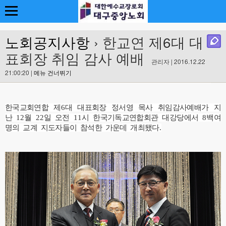
노회공지사항
› 한교연 제6대 대
표회장 취임 감사 예배
관리자 | 2016.12.22
21:00:20 |
메뉴 건너뛰기
한국교회연합 제
6
대 대표회장 정서영 목사 취임감사예배가 지
난
12
월
22
일 오전
11
시 한국기독교연합회관 대강당에서
8
백여
명의 교계 지도자들이 참석한 가운데 개최됐다
.