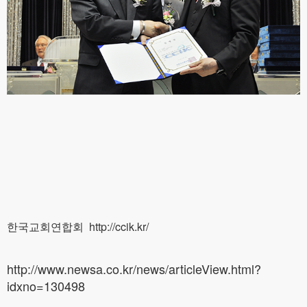
한국교회연합회
http://ccik.kr/
http://www.newsa.co.kr/news/articleView.html?
idxno=130498