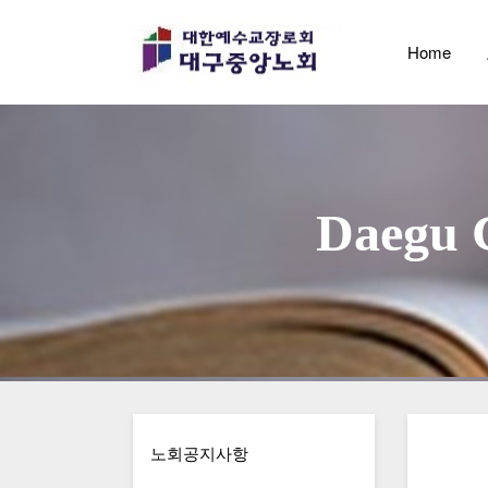
Home
                        D
노회공지사항