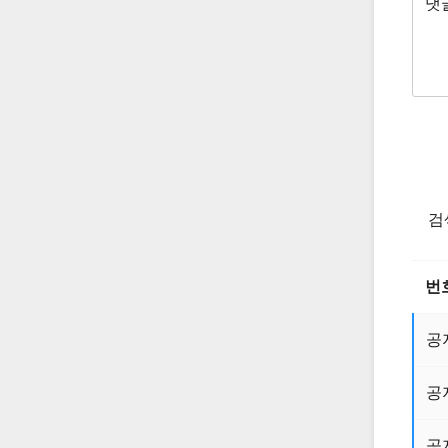
검
번
공
공
공