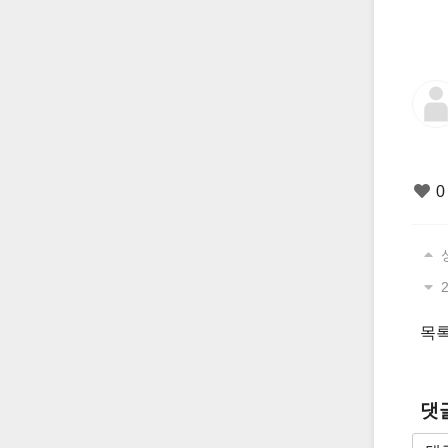
0
2
목
댓