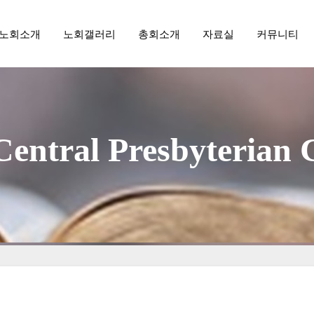
노회소개
노회갤러리
총회소개
자료실
커뮤니티
메뉴 건너뛰기
aegu Central Presbyterian