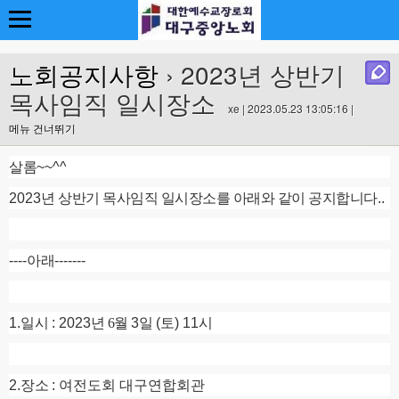
노회공지사항
› 2023년 상반기
목사임직 일시장소
xe | 2023.05.23 13:05:16 |
메뉴 건너뛰기
살롬
~~^^
2023
년 상반기 목사임직 일시장소를 아래와 같이 공지합니다
..
----
아래
-------
1.
일시
: 2023
년 6
월
3
일
(
토
) 11
시
2.
장소
: 여전도회 대구연합회관