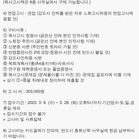
(목사고시책은 8층 사무실에서 구매 가능합니다.)
4) 면접고시 : 면접 (강도사 인허를 받은 자로 노회고시위원의 면접고시에
응할 것)
5) 구비서류 :
① 목사고시 청원서 (굵은선 안에 본인 인적사항 기재)
② 노회장 추천서 (굵은선 안에 본인 인적사항 기재)
③ 신분증 사본 (주민번호 뒷자리 가릴 것)
④ 반명함판사진 2매 (2장-청원서 사진 칸에 반드시 붙일 것)
⑤ 강도사인허증 사본
⑥ 목회계획서1통(A4용지1매)-자유서식
⑦ 연구원 재학증명서 또는 졸업증명서
⑧ 목사고시문제집 (문제풀이를 다 마친 것) -문제집 겉표지에 이름 기재
※ 상기 ①~⑧을 차례대로 정리하여 제출할 것
6) 고 시 비 : 303,000원
7) 접수기간 : 2023. 3. 8. (수) ~ 3. 28. (화) 오후5시까지-기간엄수-토,일,공
휴일 제외
※ 접수기간외 접수 불가
※ 고시비 및 서류일체
8) 고시비는 카드결제가 안되며, 반드시 총회신학 사무실에 현금 납부하시
기 바랍니다.