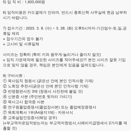
5) 임 직 비 : 1,603,000원
6) 임직비용은 카드결제가 안되며, 반드시 총회신학 사무실에 현금 납부하
시기 바랍니다.
7) 접수기간 : 2023. 3. 8. (수) ~ 3. 28. (화) 오후5시까지-기간엄수-토,일,공
휴일 제외
※ 접수기간외 접수 불가
※ 고시비 및 서류일체
사이즈는 정확히 (특히 키와 몸무게-늘리거나 줄이지 말것)
※ 임직 가운제작에 필요한 사이즈를 적어주세요!!! 본인 사이즈 잘못 기입
으로 맞지 않을 경우, 책임은 본인에게 있음을 알려드립니다.
8) 구비서류 :
① 목사임직 청원서 (굵은선 안에 본인 인적사항 기재)
② 노회장 추천서(굵은선 안에 본인 인적사항 기재)
③ 반명함판사진 3매 (청원서 사진란에 붙일 것)
④ 신분증 사본 (주민번호 뒷자리 가리기)
⑤ 목사고시 합격증 사본
⑥ 연구원졸업증명서(졸업장사본) 또는 졸업예정증명서
⑦ 목회계획서 1부(A4용지1매) - 자유서식
⑧ 교회설립인정증서(해당 경우)
(※부교역자로임직받는자는 부교역자청빙서,사례비지급명세서 2가지를 제
출할 것)