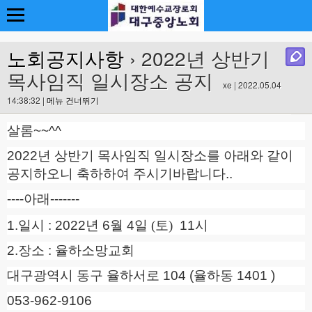
노회공지사항
› 2022년 상반기
목사임직 일시장소 공지
xe | 2022.05.04
14:38:32 |
메뉴 건너뛰기
살롬
~~^^
2022
년 상반기 목사임직 일시장소를 아래와 같이
공지하오니 축하하여 주시기바랍니다
..
----
아래
-------
1.
일시
: 2022년 6
월
4
일 (토)
11
시
2.
장소
:
율하소망교회
대구광역시 동구 율하서로
104 (
율하동
1401 )
053-962-9106