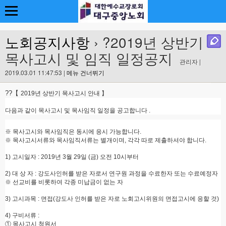
노회공지사항
› ?2019년 상반기
목사고시 및 임직 일정공지
관리자 |
2019.03.01 11:47:53 |
메뉴 건너뛰기
?
?【
2019
년 상반기 목사고시 안내 】
다음과 같이 목사고시 및 목사임직 일정을 공고합니다
.
※
목사고시와 목사임직은 동시에 응시 가능합니다
.
※
목사고시서류와 목사임직서류는 별개이며
,
각각 따로 제출하셔야 합니다
.
1)
고시일자
: 2019
년
3
월
29
일
(
금
)
오전
10
시부터
2)
대 상 자
:
강도사인허를 받은 자로서 연구원 과정을 수료한자 또는 수료예정자
※
선교비를 비롯하여 각종 미납금이 없는 자
3)
고시과목
:
면접
(
강도사 인허를 받은 자로 노회고시위원의 면접고시에 응할 것
)
4)
구비서류
:
①
목사고시 청원서