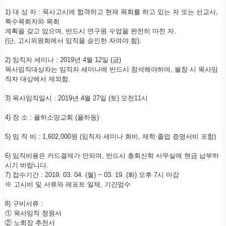
1)
대 상 자
:
목사고시에 합격하고 현재 목회를 하고 있는 자 또는 선교사
,
특수목회자와 목회
계획을 갖고 있으며
,
반드시 연구원 수업을 완전히 마친 자
.
(
단
,
고시위원회에서 임직을 승인한 자여야 함
).
2)
임직자 세미나
: 2019
년
4
월
12
일
(
금
)
목사임직대상자는 임직자 세미나에 반드시 참석해야하며
,
불참 시 목사임
직자 대상에서 제외함
.
3)
목사임직일시
: 2019
년
4
월
27
일
(
토
)
오전
11
시
4)
장 소
:
율하소망교회
(
율하동
)
5)
임 직 비
: 1,602,000
원
(
임직자 세미나 회비
,
재학
·
졸업 증명서비 포함
)
6)
임직비용은 카드결제가 안되며
,
반드시 총회신학 사무실에 현금 납부하
시기 바랍니다
.
7)
접수기간
: 2019. 03. 04. (
월
) ~ 03. 19. (
화
)
오후
7
시 마감
※
고시비 및 서류와 레포트 일체
,
기간엄수
8)
구비서류
:
①
목사임직 청원서
②
노회장 추천서