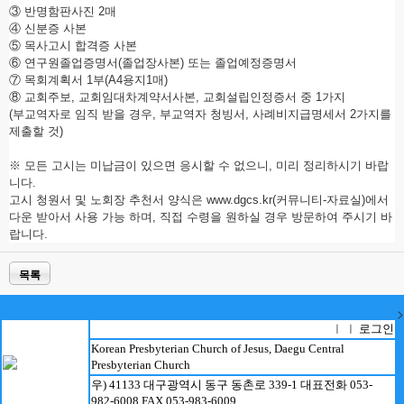
③
반명함판사진
2
매
④
신분증 사본
⑤
목사고시 합격증 사본
⑥
연구원졸업증명서
(
졸업장사본
)
또는 졸업예정증명서
⑦
목회계획서
1
부
(A4
용지
1
매
)
⑧
교회주보
,
교회임대차계약서사본
,
교회설립인정증서 중
1
가지
(
부교역자로 임직 받을 경우
,
부교역자 청빙서
,
사례비지급명세서
2
가지를
제출할 것
)
※
모든 고시는 미납금이 있으면 응시할 수 없으니
,
미리 정리하시기 바랍
니다
.
고시 청원서 및 노회장 추천서 양식은
www.dgcs.kr(
커뮤니티
-
자료실
)
에서
다운 받아서 사용 가능 하며
,
직접 수령을 원하실 경우 방문하여 주시기 바
랍니다
.
목록
>
로그인
ㅣ ㅣ
Korean Presbyterian Church of Jesus, Daegu Central
Presbyterian Church
우) 41133 대구광역시 동구 동촌로 339-1 대표전화 053-
982-6008 FAX 053-983-6009