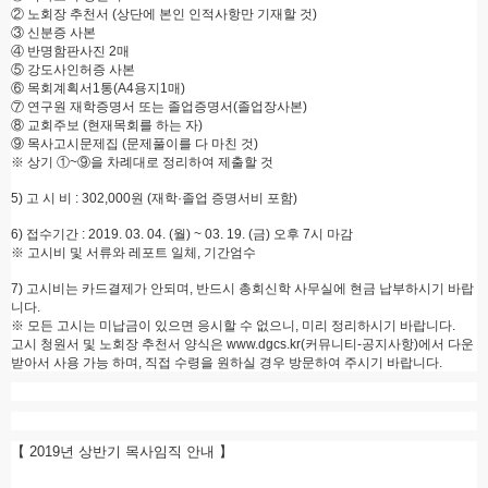
②
노회장 추천서
(
상단에 본인 인적사항만 기재할 것
)
③
신분증 사본
④
반명함판사진
2
매
⑤
강도사인허증 사본
⑥
목회계획서
1
통
(A4
용지
1
매
)
⑦
연구원 재학증명서 또는 졸업증명서
(
졸업장사본
)
⑧
교회주보
(
현재목회를 하는 자
)
⑨
목사고시문제집
(
문제풀이를 다 마친 것
)
※
상기
①
~
⑨
을 차례대로 정리하여 제출할 것
5)
고 시 비
: 302,000
원
(
재학
·
졸업 증명서비 포함
)
6)
접수기간
: 2019. 03. 04. (
월
) ~ 03. 19. (
금
)
오후
7
시 마감
※
고시비 및 서류와 레포트 일체
,
기간엄수
7)
고시비는 카드결제가 안되며
,
반드시 총회신학 사무실에 현금 납부하시기 바랍
니다
.
※
모든 고시는 미납금이 있으면 응시할 수 없으니
,
미리 정리하시기 바랍니다
.
고시 청원서 및 노회장 추천서 양식은
www.dgcs.kr(
커뮤니티
-
공지사항
)
에서 다운
받아서 사용 가능 하며
,
직접 수령을 원하실 경우 방문하여 주시기 바랍니다
.
【 2019
년 상반기 목사임직 안내
】