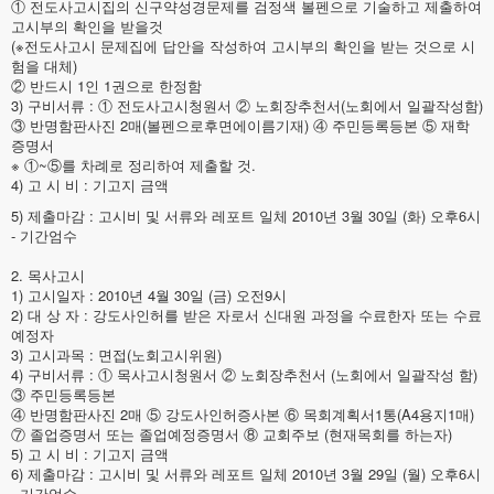
① 전도사고시집의 신구약성경문제를 검정색 볼펜으로 기술하고 제출하여
고시부의 확인을 받을것
(※전도사고시 문제집에 답안을 작성하여 고시부의 확인을 받는 것으로 시
험을 대체)
② 반드시 1인 1권으로 한정함
3) 구비서류 : ① 전도사고시청원서 ② 노회장추천서(노회에서 일괄작성함)
③ 반명함판사진 2매(볼펜으로후면에이름기재) ④ 주민등록등본 ⑤ 재학
증명서
※ ①~⑤를 차례로 정리하여 제출할 것.
4) 고 시 비 : 기고지 금액
5) 제출마감 : 고시비 및 서류와 레포트 일체 2010년 3월 30일 (화) 오후6시
- 기간엄수
2. 목사고시
1) 고시일자 : 2010년 4월 30일 (금) 오전9시
2) 대 상 자 : 강도사인허를 받은 자로서 신대원 과정을 수료한자 또는 수료
예정자
3) 고시과목 : 면접(노회고시위원)
4) 구비서류 : ① 목사고시청원서 ② 노회장추천서 (노회에서 일괄작성 함)
③ 주민등록등본
④ 반명함판사진 2매 ⑤ 강도사인허증사본 ⑥ 목회계획서1통(A4용지1매)
⑦ 졸업증명서 또는 졸업예정증명서 ⑧ 교회주보 (현재목회를 하는자)
5) 고 시 비 : 기고지 금액
6) 제출마감 : 고시비 및 서류와 레포트 일체 2010년 3월 29일 (월) 오후6시
- 기간엄수