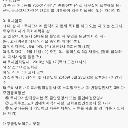
7) 송 금 처 : 농협 706-01-144171 총회신학 (직접 사무실에 납부해도 됨)
※단, 목사고시 자격은 선교비를 비롯하여 각종 미납금이 없는 자여야 함.
3. 목사임직
1) 대 상 자 : 목사고시에 합격하고 현재 목회를 하고 있는 자 또는 선교사,
특수목회자와 목회계획을 갖
고 있으며, 반드시 신대원을 졸업한 자(수업을 완전히 마친 자).
(단, 고시위원회에서 임직을 승인한 자여야 함).
2) 임직자면접 : 5월 14일 (수) 오전9시 총회신학 (3층)
3) 임직자OT : 5월 14일 (수) 오전10시 총회신학 3층 채플실 (필히 참석하
여 지시사항을 들을 것)
4) 목사임직일시 : 2010년 6월 17 (목~) 오전11시시
5) 장 소 : 여전도회관
6) 임 직 비 : 기고지 금액
7) 접수마감 : 임직비 및 서류일체 2010년 5월 25일 (화) 오후6시 - 기간엄
수
8) 구비서류 : ① 목사임직청원서 ② 노회장추천서 ③ 반명함판사진 3매 ④
주민등록등본
. ⑤ 목사고시합격증사본 ⑥ 졸업증명서 또는 졸업예정증명서
. ⑦ 교회주보, 교회임대차계약서사본, 교회설립인정증서 중 1가지
. ⑧ 만구좌운동에 가입하고 자동이체확인 서류를 제출 할 것 (기존 가입자
는 제외)
대구중앙노회고시부장