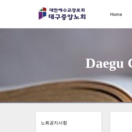
Home
                        D
노회공지사항