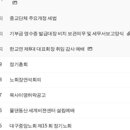
지
종교단체 주요개정 세법
지
기부금 영수증 발급대장 비치 보관의무 및 세무서보고양식
지
한교연 제6대 대표회장 취임 감사 예배
9
정기총회
8
노회장연석회의
7
목사이명허락공고
6
물댄동산 세계비젼센터 설립예배
5
대구중앙노회 제15 회 정기노회