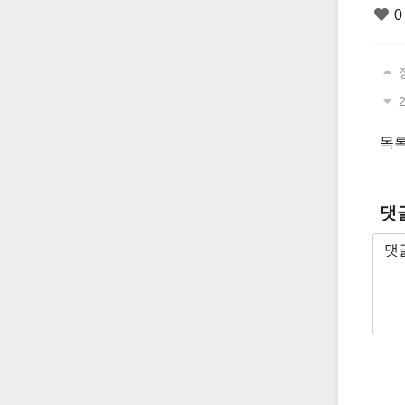
0
2
목
댓