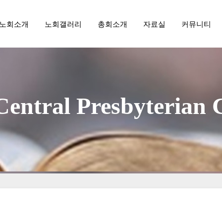
노회소개
노회갤러리
총회소개
자료실
커뮤니티
메뉴 건너뛰기
aegu Central Presbyterian