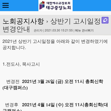
노회공지사항
› 상반기 고시일정
변경안내
관리자 | 2021.03.30 15:21:55 |
메뉴 건너뛰기
2021년 상반기 고시일정을 아래와 같이 변경하였기에
공지합니다.
1.전도사, 목사고시
변경전
2021
(금
)
11
년 3
월 26
일
오전
시 총회신학
(대구캠퍼스)
변경후
2021
4
(수
)
11
년
월 14
일
오전
시
총회신학(대