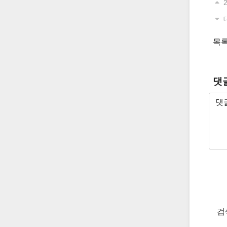
2
목
댓
검