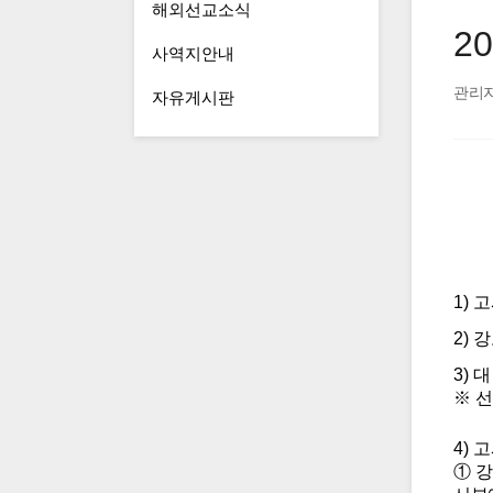
해외선교소식
2
사역지안내
관리
자유게시판
1)
고
2)
강
3)
대
※
선
4)
고
①
강