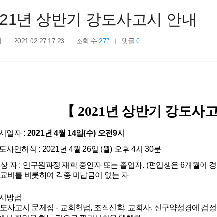
021년 상반기 강도사고시 안내
자
2021.02.27 17:23
조회 수
277
댓글
0
【
2021
년 상반기 강도사
시일자
:
2021
년
4
월
14
일
(
수
)
오전
9
시
도사인허식
: 2021
년
4
월
26
일
(
월
)
오후
4
시
30
분
 상 자
:
연구원과정 재학 중인자 또는 졸업자
. (
편입생은
6
개월이 경
교비를 비롯하여 각종 미납금이 없는 자
시방법
도사고시 문제집
-
교회헌법
,
조직신학
,
교회사
,
신구약성경에 검정색