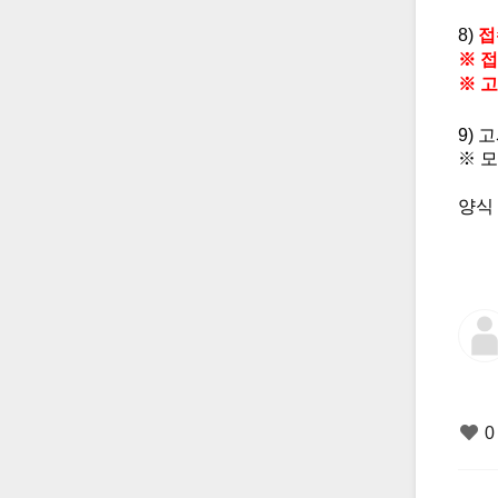
8)
접
※
접
※
고
9)
고
※
모
양
0