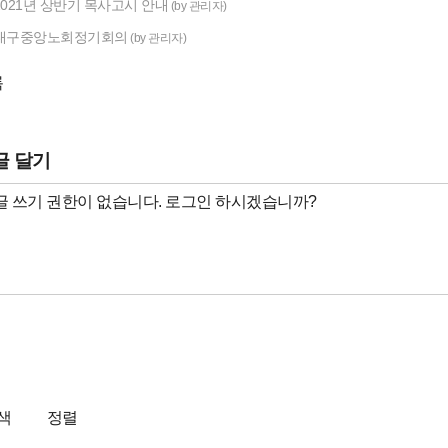
021년 상반기 목사고시 안내
(by 관리자)
대구중앙노회정기회의
(by 관리자)
록
글 달기
색
정렬