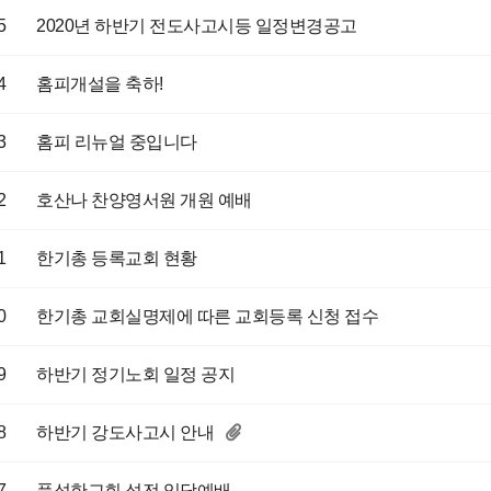
5
2020년 하반기 전도사고시등 일정변경공고
4
홈피개설을 축하!
3
홈피 리뉴얼 중입니다
2
호산나 찬양영서원 개원 예배
1
한기총 등록교회 현황
0
한기총 교회실명제에 따른 교회등록 신청 접수
9
하반기 정기노회 일정 공지
8
하반기 강도사고시 안내
7
풍성한교회 성전 입당예배