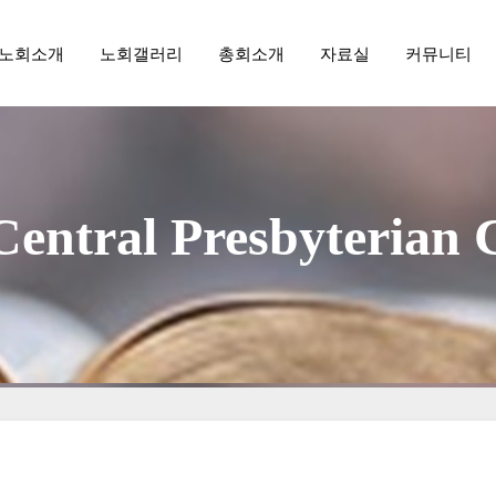
노회소개
노회갤러리
총회소개
자료실
커뮤니티
메뉴 건너뛰기
aegu Central Presbyterian