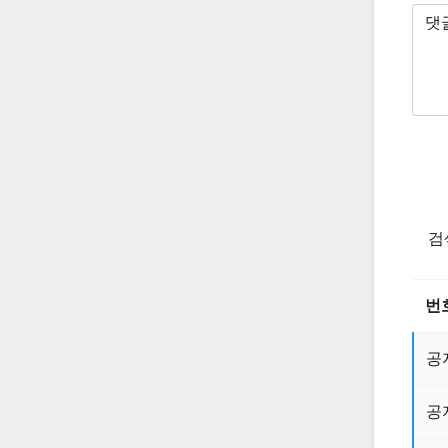
검
번
공
공