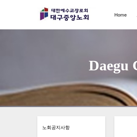
Home
                        D
노회공지사항