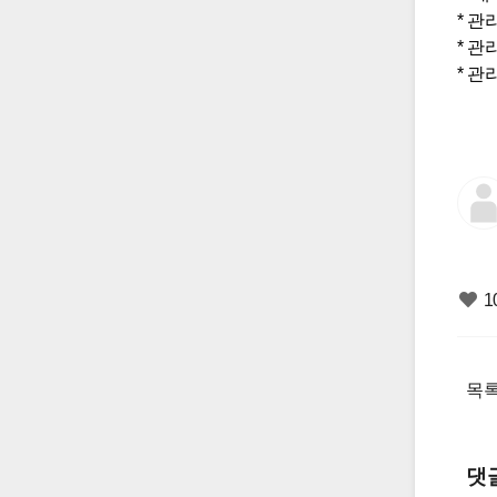
* 관
* 관
* 관
1
목
댓