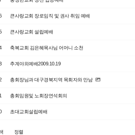
6
큰사랑교회 장로임직 및 권사 취임 예배
5
큰사랑교회 설립예배
4
축복교회 김은혜목사님 어머니 소천
3
추계야외예배2009.10.19
2
총회장님과 대구경북지역 목회자와 만남
1
총회임원및 노회장연석회의
0
초대교회설립예배
색
정렬