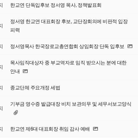
지
한교연 단독입후보 정서영 목사, 정책발표회
정서영 한교연 대표회장 후보, 교단장회의에 비판적 입장
지
피력
지
정서영목사 한국장로교총연합회 상임회장 단독 입후보
목사임직대상자 중 부교역자로 임직 받으시는 분에 대한
지
안내
지
종교단체 주요개정 세법
기부금 영수증 발급대장 비치 보관의무 및 세무서보고양식
지
지
한교연 제6대 대표회장 취임 감사 예배