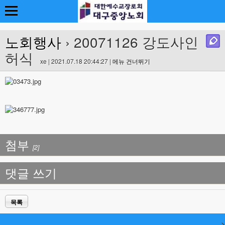
노회행사
› 20071126 강도사인
허식
xe | 2021.07.18 20:44:27 |
메뉴 건너뛰기
첨부
[2]
댓글 쓰기
목록
>