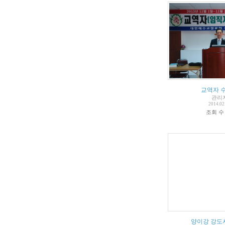
교역자 
관리
2014.02
조회 
양이강 강도