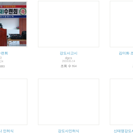
수련회
강도사고시
김미화 
자
dgcs
2010.05.14
.24
조회 수
수
954
893
사 인허식
강도사인허식
신태명강도사인