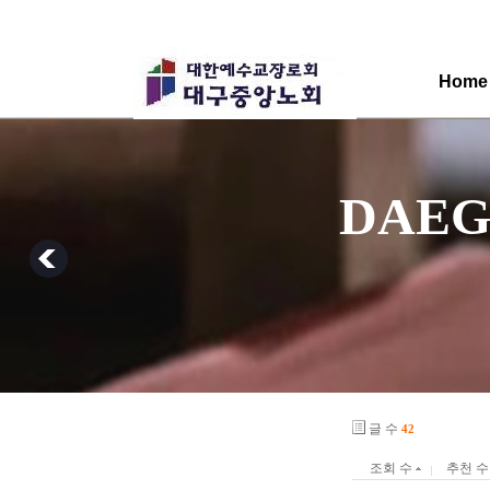
Home
            
            
글 수
42
조회 수
추천 수