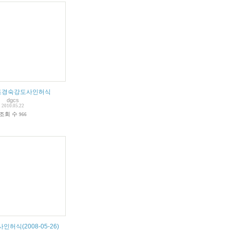
조경숙강도사인허식
dgcs
2010.05.22
조회 수
966
허식(2008-05-26)