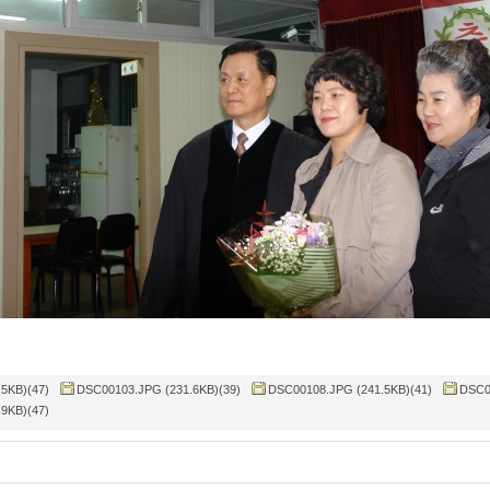
5KB)(47)
DSC00103.JPG (231.6KB)(39)
DSC00108.JPG (241.5KB)(41)
DSC0
9KB)(47)