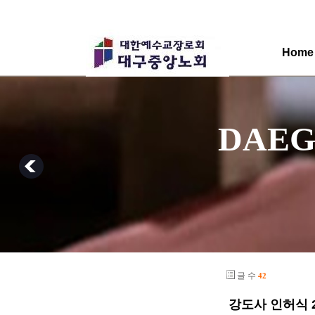
Home
            
글 수
42
강도사 인허식 20