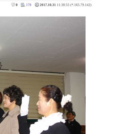
0
178
2017.10.31
11:38:55 (*.165.79.142)