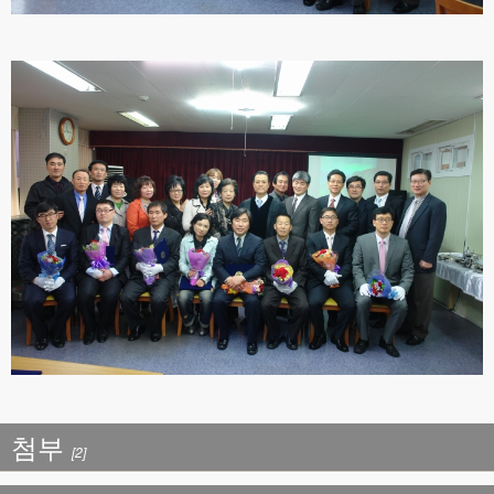
첨부
[2]