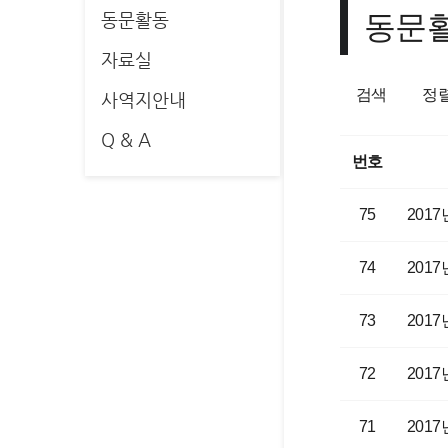
동문
동문활동
자료실
검색
정
사역지안내
Q & A
번호
75
201
74
201
73
201
72
201
71
201