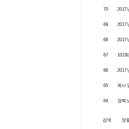
70
201
69
201
68
201
67
102
66
201
65
목사 
64
경북노
검색
정