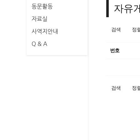
자유
동문활동
자료실
검색
정
사역지안내
Q & A
번호
검색
정