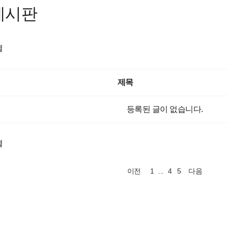
게시판
렬
제목
등록된 글이 없습니다.
렬
1
...
4
5
이전
다음