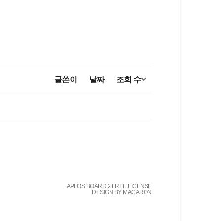
글쓴이
날짜
조회 수
APLOS BOARD 2 FREE LICENSE
DESIGN BY MACARON