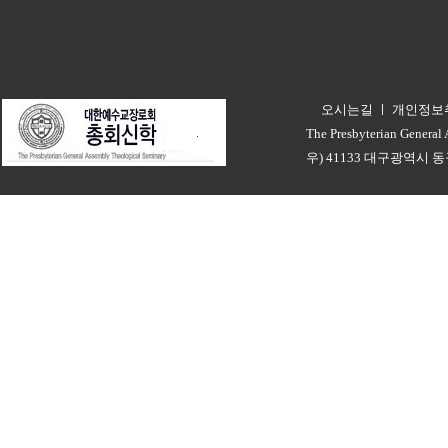
오시는길
ㅣ
개인정보
ㅣ
The Presbyterian General
우) 41133 대구광역시 동구 