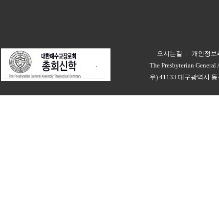
오시는길
ㅣ
개인정보
ㅣ
The Presbyterian General
우) 41133 대구광역시 동구 