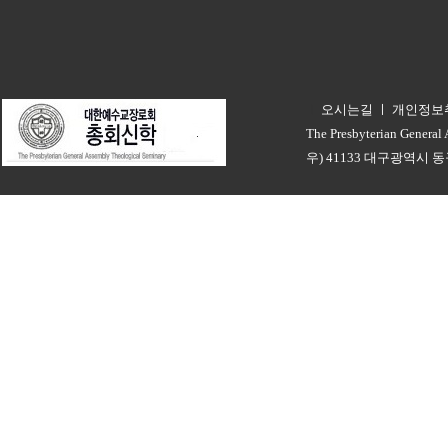
오시는길
ㅣ
개인정보
ㅣ
The Presbyterian General
우) 41133 대구광역시 동구 