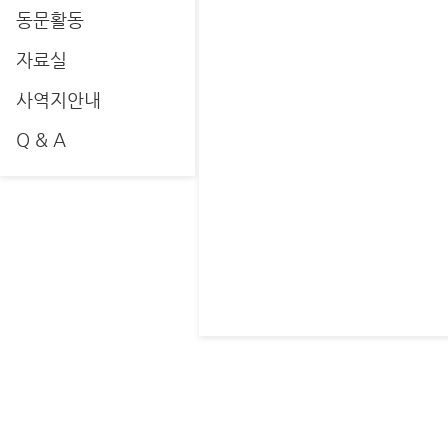
동문활동
자료실
사역지안내
Q & A