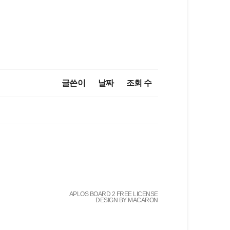
글쓴이
날짜
조회 수
APLOS BOARD 2 FREE LICENSE
DESIGN BY MACARON