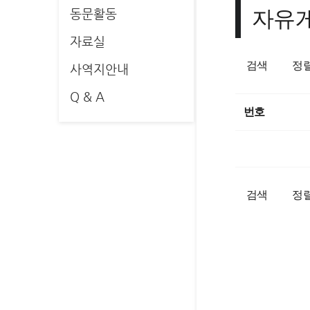
자유
동문활동
자료실
검색
정
사역지안내
Q & A
번호
검색
정