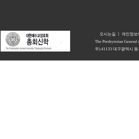
오시는길
ㅣ
개인정보
ㅣ
The Presbyterian General
우) 41133 대구광역시 동구 