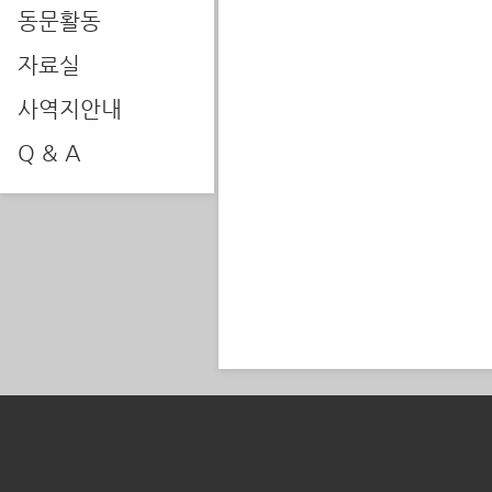
동문활동
자료실
사역지안내
Q & A