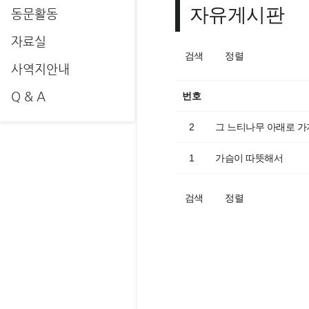
자유게시판
동문활동
자료실
검색
정렬
사역지안내
Q & A
번호
2
그 느티나무 아래로 가
1
가슴이 따뜻해서
검색
정렬