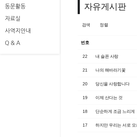
자유게시판
동문활동
자료실
검색
정렬
사역지안내
Q & A
번호
22
내 슬픈 사랑
21
나의 해바라기꽃
20
당신을 사랑합니다
19
이제 산다는 것
18
단순하게 조금 느리게
17
하지만 우리는 서로 