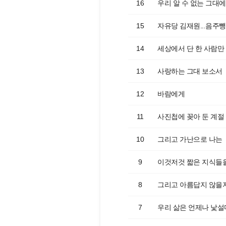
16
우리 알 수 없는 그대
15
자유당 김재원...음주뺑
14
세상에서 단 한 사람만
13
사랑하는 그대 보소서
12
바람에게
11
사진첩에 꽂아 둔 계절
10
그리고 가난으로 나는
9
이것저것 짧은 지식들
8
그리고 아름답지 않을
7
우리 삶은 언제나 낯설