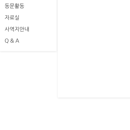
동문활동
자료실
사역지안내
Q & A