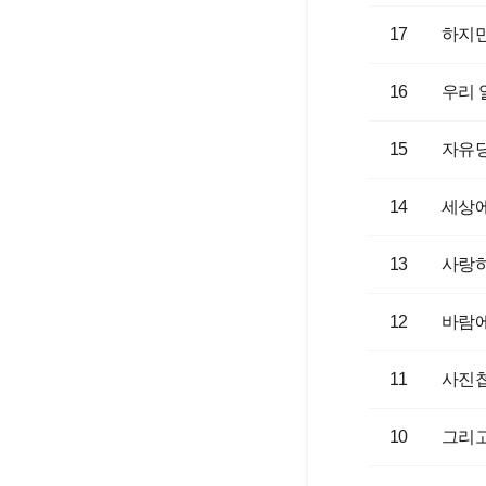
17
하지만
16
우리 
15
자유당
14
세상에
13
사랑하
12
바람
11
사진첩
10
그리고