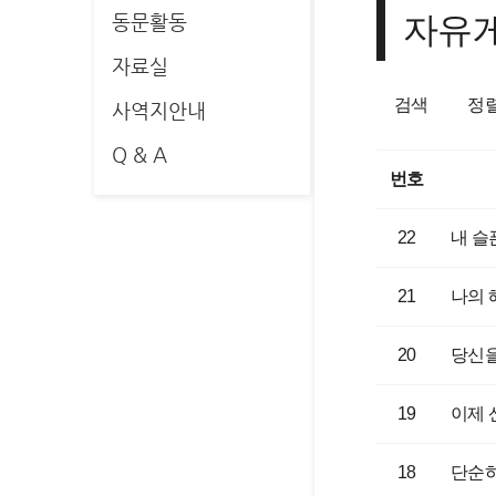
자유
동문활동
자료실
검색
정
사역지안내
Q & A
번호
22
내 슬
21
나의
20
당신
19
이제 
18
단순하