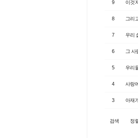
9
이것저
8
그리고
7
우리 
6
그 사
5
우리들
4
사랑에
3
아재
검색
정