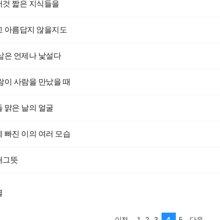
것 짧은 지식들을
 아름답지 않을지도
삶은 언제나 낯설다
람이 사람을 만났을 때
 맑은 날의 얼굴
 빠진 이의 여러 모습
개그뜻
렬
1
2
3
4
5
이전
다음