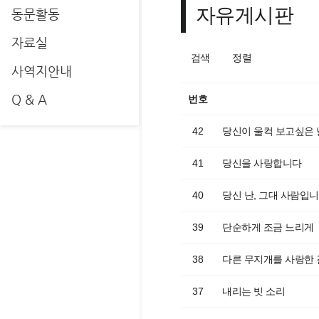
자유게시판
동문활동
자료실
검색
정렬
사역지안내
Q & A
번호
42
당신이 울컥 보고싶은 
41
당신을 사랑합니다
40
당신 난, 그대 사람입
39
단순하게 조금 느리게
38
다른 무지개를 사랑한 
37
내리는 빗 소리