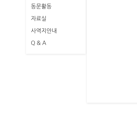
동문활동
자료실
사역지안내
Q & A