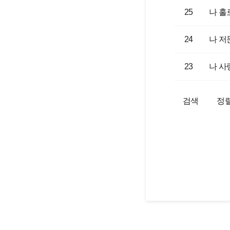
25
나 홀
24
나 저
23
나 사
검색
정