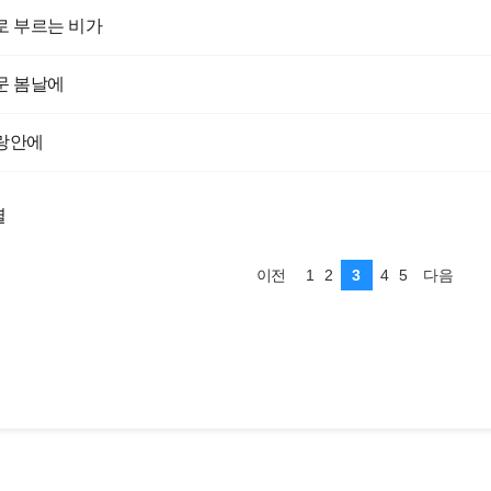
로 부르는 비가
문 봄날에
랑안에
렬
1
2
3
4
5
이전
다음