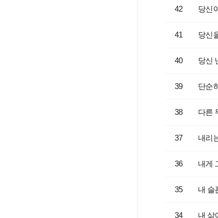
42
당신이
41
당신
40
당신 
39
단순하
38
다른 
37
내리는
36
내게 
35
내 슬
34
내 삶