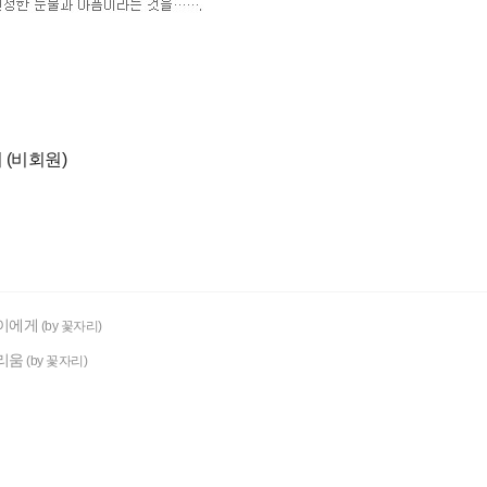
 (비회원)
이에게
(by 꽃자리)
리움
(by 꽃자리)