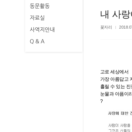
동문활동
내 사랑
자료실
꽃자리
2018.0
사역지안내
Q & A
고로 세상에서
가장 아름답고 
흘릴 수 있는 
눈물과 아픔이라
?