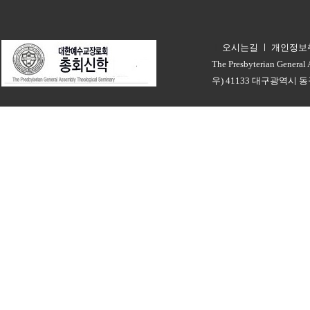
오시는길
ㅣ
개인정보
ㅣ
The Presbyterian General
우) 41133 대구광역시 동구 