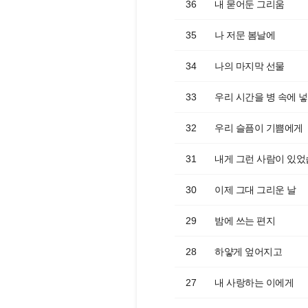
36
내 묻어둔 그리움
35
나 저문 봄날에
34
나의 마지막 선물
33
우리 시간을 병 속에 
32
우리 슬픔이 기쁨에게
31
내게 그런 사람이 있
30
이제 그대 그리운 날
29
밤에 쓰는 편지
28
하얗게 엎어지고
27
내 사랑하는 이에게