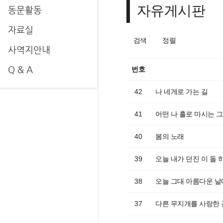
자유게시판
동문활동
자료실
검색
정렬
사역지안내
Q & A
번호
42
나 네게로 가는 길
41
어떤 나 홀로 마시는 그
40
봄의 노래
39
오늘 내가 던진 이 돌 
38
오늘 그대 아름다운 날
37
다른 무지개를 사랑한 