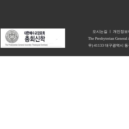
오시는길
ㅣ
개인정보
ㅣ
The Presbyterian General
우) 41133 대구광역시 동구 