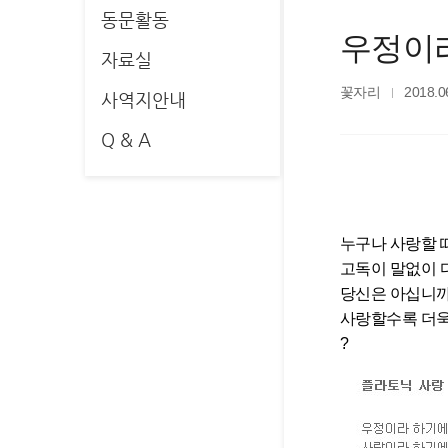
동문활동
우정이
자료실
꽃자리
2018.0
사역지안내
Q & A
누구나 사랑할 
고독이 말없이
당신은 아십니까.
사랑할수록 더욱
?