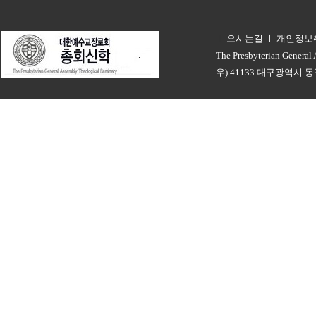
오시는길
ㅣ
개인정보
ㅣ
The Presbyterian General
우) 41133 대구광역시 동구 