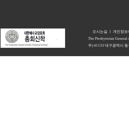
오시는길
ㅣ
개인정보
ㅣ
The Presbyterian General
우) 41133 대구광역시 동구 