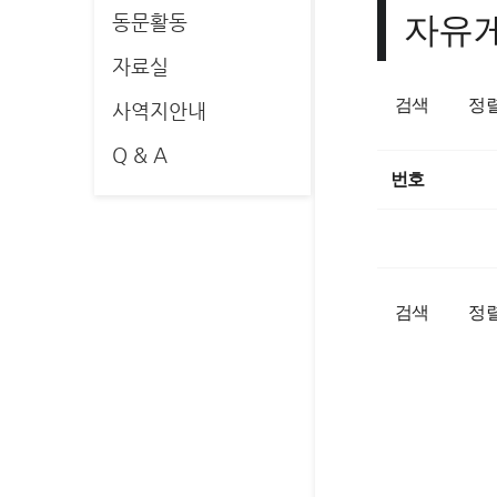
자유
동문활동
자료실
검색
정
사역지안내
Q & A
번호
검색
정