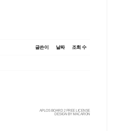
글쓴이
날짜
조회 수
APLOS BOARD 2 FREE LICENSE
DESIGN BY MACARON