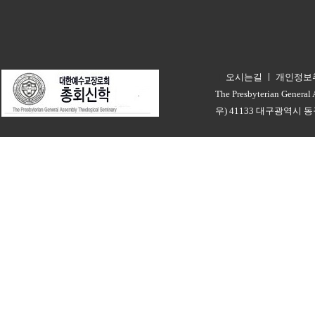
오시는길
ㅣ
개인정보
ㅣ
The Presbyterian General
우) 41133 대구광역시 동구 