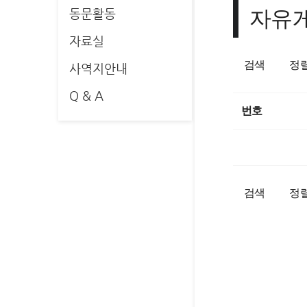
자유
동문활동
자료실
검색
정
사역지안내
Q & A
번호
검색
정