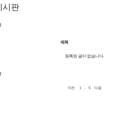
게시판
렬
제목
등록된 글이 없습니다.
렬
1
...
5
이전
다음