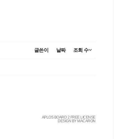
글쓴이
날짜
조회 수
APLOS BOARD 2 FREE LICENSE
DESIGN BY MACARON