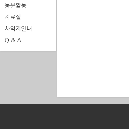
동문활동
자료실
사역지안내
Q & A