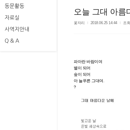
동문활동
오늘 그대 아름
자료실
꽃자리
2018.06.25 14:44
조회
사역지안내
Q & A
파아란 바람이여
별이 되어
숲이 되어
아 늘푸른 그대여.
?